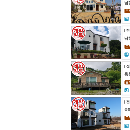
남
[ 
남
[ 
용
[ 
독특