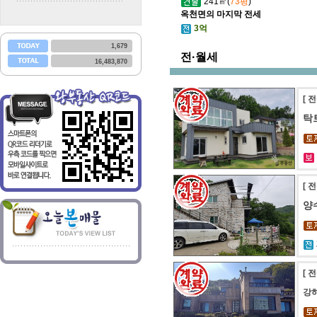
241㎡(
73평
)
옥천면의 마지막 전세
3억
1,679
전·월세
16,483,870
[ 
탁
[ 
양
[ 
강하