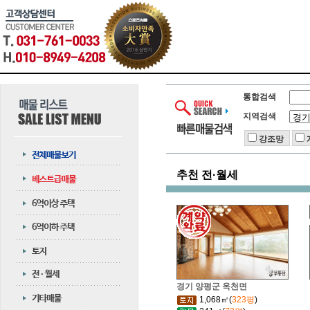
통합검색
지역검색
강조망
추천 전·월세
경기 양평군 옥천면
1,068㎡(
323평
)