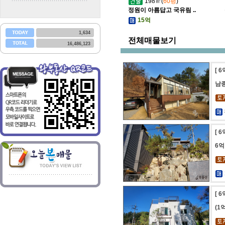
198㎡(
60평
)
정원이 아름답고 국유림 ..
15억
1,634
전체매물보기
16,486,123
[ 
남
[ 
6
[ 
(