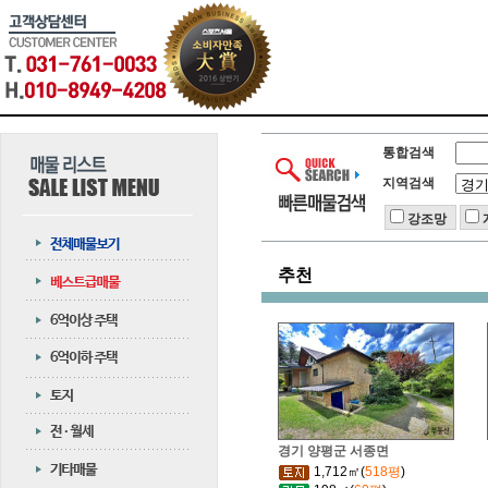
통합검색
지역검색
강조망
추천
경기 양평군 서종면
1,712㎡(
518평
)