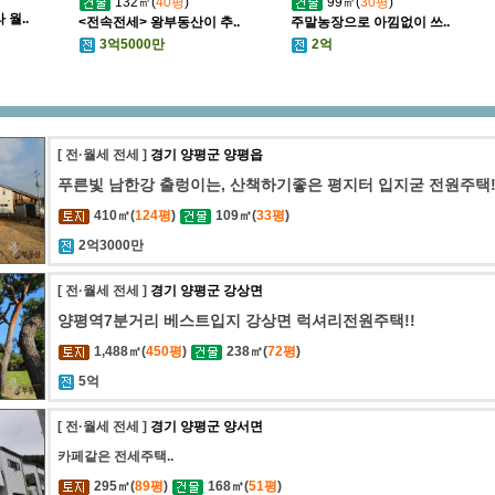
132㎡(
40평
)
99㎡(
30평
)
월..
<전속전세> 왕부동산이 추..
주말농장으로 아낌없이 쓰..
3억5000만
2억
[ 전·월세 전세 ]
경기 양평군 양평읍
푸른빛 남한강 출렁이는, 산책하기좋은 평지터 입지굳 전원주택
410㎡(
124평
)
109㎡(
33평
)
2억3000만
[ 전·월세 전세 ]
경기 양평군 강상면
양평역7분거리 베스트입지 강상면 럭셔리전원주택!!
1,488㎡(
450평
)
238㎡(
72평
)
5억
[ 전·월세 전세 ]
경기 양평군 양서면
카페같은 전세주택..
295㎡(
89평
)
168㎡(
51평
)