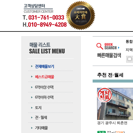
통합
지역
추천 전·월세
경기 광주시 퇴촌면
77㎡(
23평
)