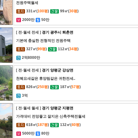
전원주택월세
331㎡(
100평
)
99㎡(
30평
)
2000만
50만
[ 전·월세 전세 ]
경기 광주시 퇴촌면
기본에 충실한 전형적인 전원주택
327㎡(
99평
)
112㎡(
34평
)
2억8000만
[ 전·월세 전세 ]
경기 양평군 강상면
천혜요새같은 휴양림같은 귀한전세..
826㎡(
250평
)
187㎡(
57평
)
3억
[ 전·월세 월세 ]
경기 양평군 지평면
가격대비 전망좋고 잘지은 신축주택전월세
618㎡(
187평
)
132㎡(
40평
)
5000만
80만