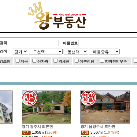
검색
매물번호
검색
강조망
계곡
산자락
역세권
예쁜정원
향과전망우수
경기 광주시 퇴촌면
경기 남양주시 조안면
1,058㎡(
320평
)
3,567㎡(
1,079평
)