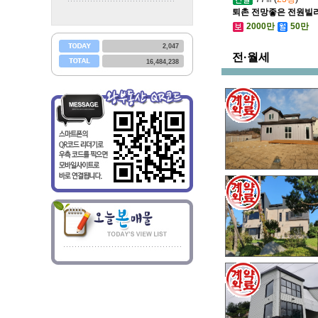
퇴촌 전망좋은 전원빌라 
2000만
50만
2,047
전·월세
16,484,238