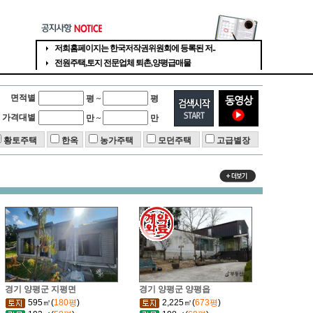
면적별
평 ~
평
가격대별
만 ~
만
황토주택
한옥
농가주택
모던주택
고급별장
경기 양평군 지평면
경기 양평군 양평읍
595㎡(
180평
)
2,225㎡(
673평
)