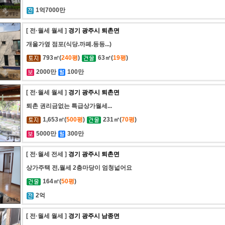
1억7000만
[ 전·월세 월세 ]
경기 광주시 퇴촌면
개울가옆 점포(식당.까페.등등...)
793㎡(
240평
)
63㎡(
19평
)
2000만
100만
[ 전·월세 월세 ]
경기 광주시 퇴촌면
퇴촌 권리금없는 특급상가월세...
1,653㎡(
500평
)
231㎡(
70평
)
5000만
300만
[ 전·월세 전세 ]
경기 광주시 퇴촌면
상가주택 전,월세 2층마당이 엄청넓어요
164㎡(
50평
)
2억
[ 전·월세 월세 ]
경기 광주시 남종면