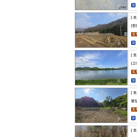
[ 
(
[ 
(고
[ 
평당
[ 