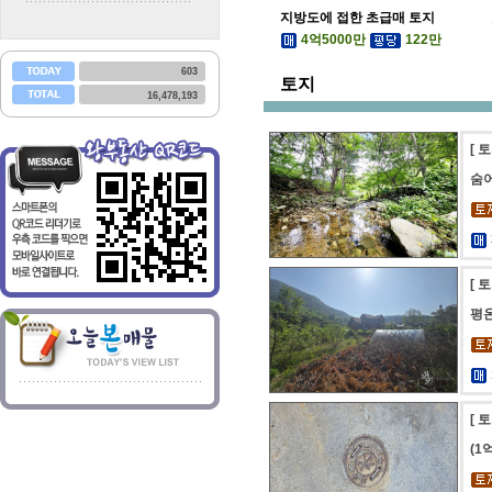
지방도에 접한 초급매 토지
4억5000만
122만
603
토지
16,478,193
[ 
숨
[ 
평온
[ 
(1