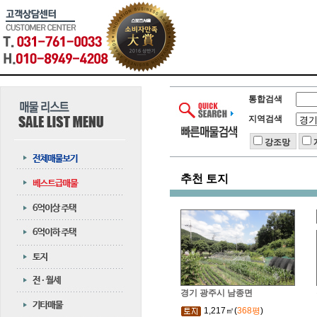
통합검색
지역검색
강조망
추천 토지
경기 광주시 남종면
1,217㎡(
368평
)