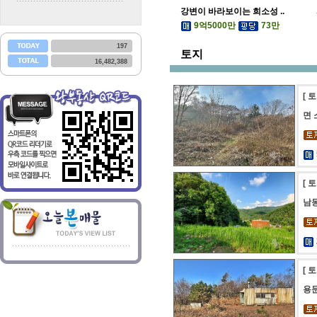
강변이 바라보이는 희소성 ..
9억5000만
73만
197
토지
16,482,388
[ 
면
[ 
남
[ 
용