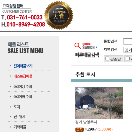
통합검색
지역검색
강조망
추천 토지
경기 남양주시
4,298㎡(
1,300평
)