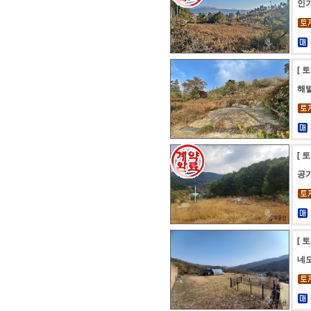
인기
[ 
해발
[ 
공
[ 
네모