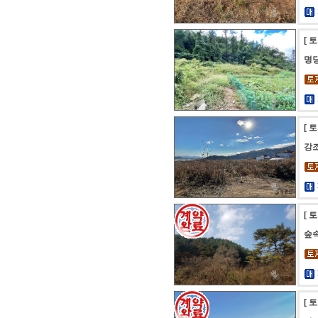
[ 
명
[ 
강조
[ 
숲
[ 