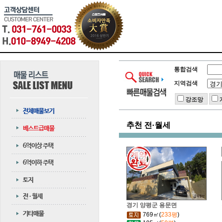
통합검색
지역검색
강조망
추천 전·월세
경기 양평군 용문면
769㎡(
233평
)