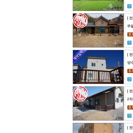
[ 
주말
[ 
양
[ 
2차
[ 