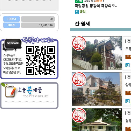
195㎡(
59평
)
국립공원 풍광의 극강의모..
8억
60
전·월세
16,480,176
[ 
초
[ 
양
[ 
청정