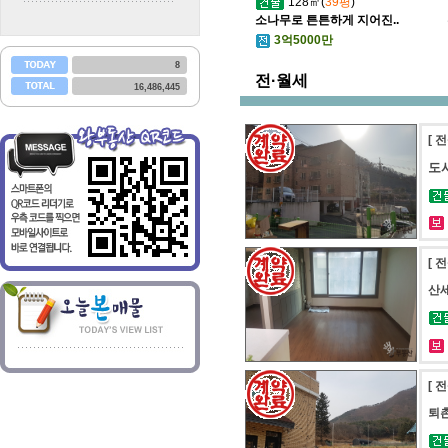
128㎡(
39평
)
소나무로 튼튼하게 지어진..
3억5000만
8
전·월세
16,486,445
[ 
도
[ 
산
[ 
퇴촌