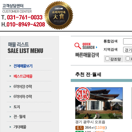
통합검색
지역검색
강조망
추천 전·월세
경기 광주시 오포읍
364㎡(
110평
)