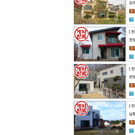
강
[ 
전망
[ 
전
[ 
남향