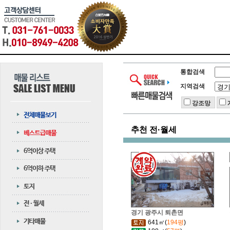
통합검색
지역검색
강조망
추천 전·월세
경기 광주시 퇴촌면
641㎡(
194평
)