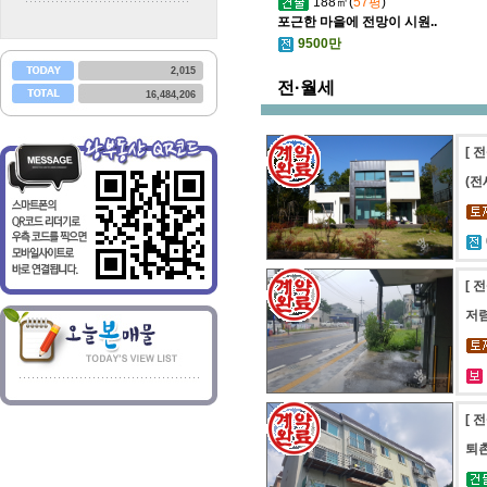
188㎡(
57평
)
포근한 마을에 전망이 시원..
9500만
2,015
전·월세
16,484,206
[ 
(전
[ 
저렴
[ 
퇴촌